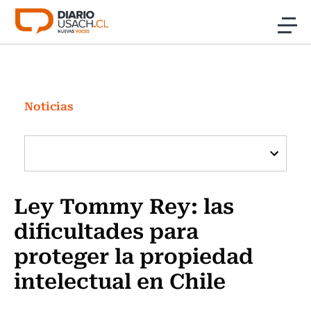
Click acá para ir directamente al contenido
Noticias
Investigación
Noticias
Cultura
Programas Radio y TV Usach
Ley Tommy Rey: las
dificultades para
proteger la propiedad
intelectual en Chile