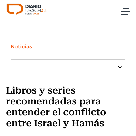
Click acá para ir directamente al contenido
Noticias
Investigación
Noticias
Cultura
Programas Radio y TV Usach
Libros y series
recomendadas para
entender el conflicto
entre Israel y Hamás