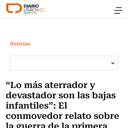
Click acá para ir directamente al contenido
Noticias
Investigación
Noticias
Cultura
Programas Radio y TV Usach
“Lo más aterrador y
devastador son las bajas
infantiles”: El
conmovedor relato sobre
la guerra de la primera