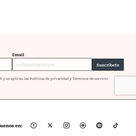
guenos en: