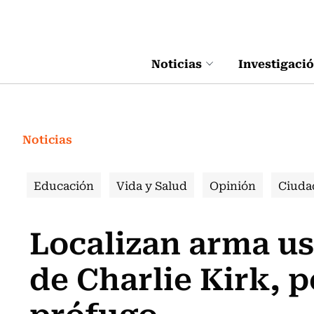
Click acá para ir directamente al contenido
Noticias
Investigaci
Noticias
Educación
Vida y Salud
Opinión
Ciuda
Localizan arma us
de Charlie Kirk, p
prófugo