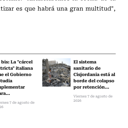
izar es que habrá una gran multitud",
 bis: La "cárcel
El sistema
tricta" italiana
sanitario de
ue el Gobierno
Cisjordania está al
studia
borde del colapso
mplementar
por retención...
ra...
Viernes 7 de agosto de
2026
ernes 7 de agosto de
26