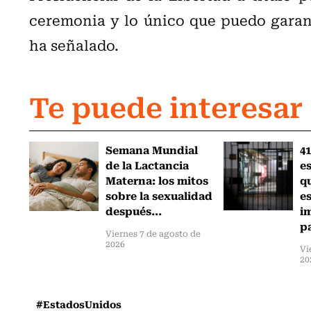
ceremonia y lo único que puedo garant
ha señalado.
Te puede interesar
Semana Mundial
41
de la Lactancia
es
Materna: los mitos
q
sobre la sexualidad
e
después...
i
pa
Viernes 7 de agosto de
2026
Vi
20
#EstadosUnidos