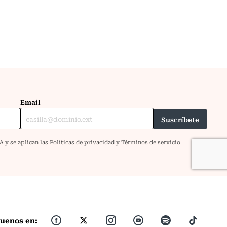
guenos en: