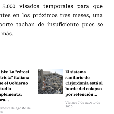
5.000 visados temporales para que
ntes en los próximos tres meses, una
porte tachan de insuficiente pues se
 más.
 bis: La "cárcel
El sistema
tricta" italiana
sanitario de
ue el Gobierno
Cisjordania está al
studia
borde del colapso
mplementar
por retención...
ra...
Viernes 7 de agosto de
2026
ernes 7 de agosto de
26