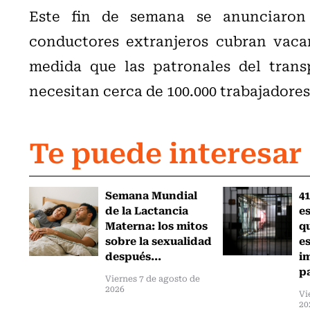
Este fin de semana se anunciaron 
conductores extranjeros cubran vaca
medida que las patronales del trans
necesitan cerca de 100.000 trabajadores
Te puede interesar
Semana Mundial
41
de la Lactancia
es
Materna: los mitos
q
sobre la sexualidad
e
después...
i
pa
Viernes 7 de agosto de
2026
Vi
20