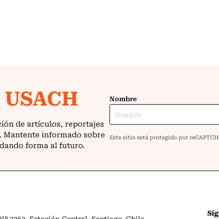
Sí
º 3363. Estación Central. Santiago. Chile.