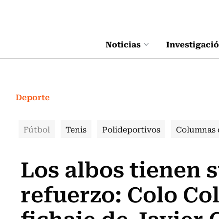
Click acá para ir directamente al contenido
Noticias
Investigaci
Deporte
Fútbol
Tenis
Polideportivos
Columnas 
Los albos tienen 
refuerzo: Colo Colo
fichaje de Javier 