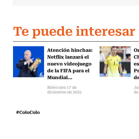
Te puede interesar
Atención hinchas:
Or
Netflix lanzará el
Ch
nuevo videojuego
es
de la FIFA para el
Pr
Mundial...
de
Miércoles 17 de
Ju
diciembre de 2025
de
#ColoColo