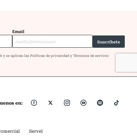
guenos en:
Comercial
Servel