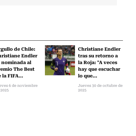
gullo de Chile:
Christiane Endler
ristiane Endler
tras su retorno a
 nominada al
la Roja: "A veces
emio The Best
hay que escuchar
 la FIFA...
lo que...
eves 6 de noviembre
Jueves 30 de octubre de
 2025
2025