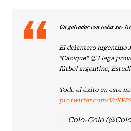
𝑼𝒏 𝒈𝒐𝒍𝒆𝒂𝒅𝒐𝒓 𝒄𝒐𝒏 𝒕𝒐𝒅𝒂𝒔 𝒔𝒖𝒔 𝒍𝒆
El delantero argentino 𝐉𝐚𝐯
"Cacique" 👏 Llega prov
fútbol argentino, Estudi
Todo el éxito en este n
pic.twitter.com/VcXW
— Colo-Colo (@Col