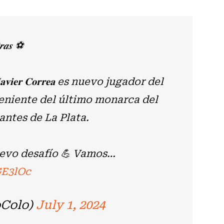
𝒓𝒂𝒔 ⚽️
𝐢𝐞𝐫 𝐂𝐨𝐫𝐫𝐞𝐚 es nuevo jugador del
eniente del último monarca del
antes de La Plata.
uevo desafío 💪 Vamos…
GE3lOc
oColo)
July 1, 2024