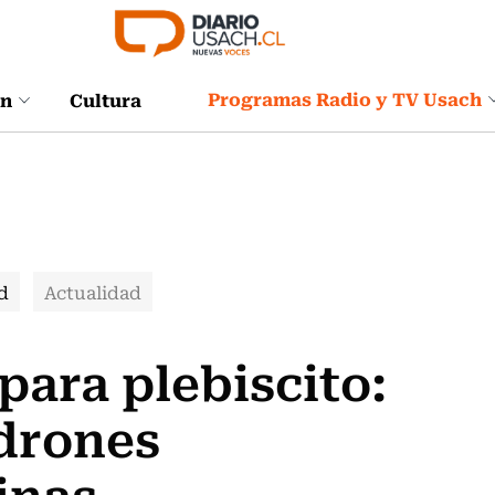
Programas Radio y TV Usach
ón
Cultura
d
Actualidad
para plebiscito:
adrones
inas