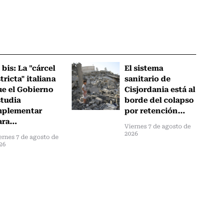
 bis: La "cárcel
El sistema
tricta" italiana
sanitario de
ue el Gobierno
Cisjordania está al
studia
borde del colapso
mplementar
por retención...
ra...
Viernes 7 de agosto de
2026
ernes 7 de agosto de
26