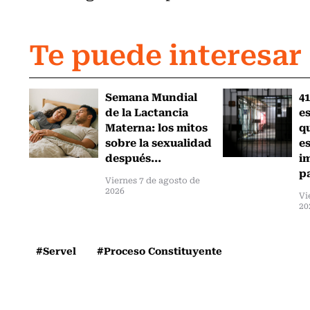
Te puede interesar
Semana Mundial
41
de la Lactancia
es
Materna: los mitos
q
sobre la sexualidad
e
después...
i
pa
Viernes 7 de agosto de
2026
Vi
20
#Servel
#Proceso Constituyente