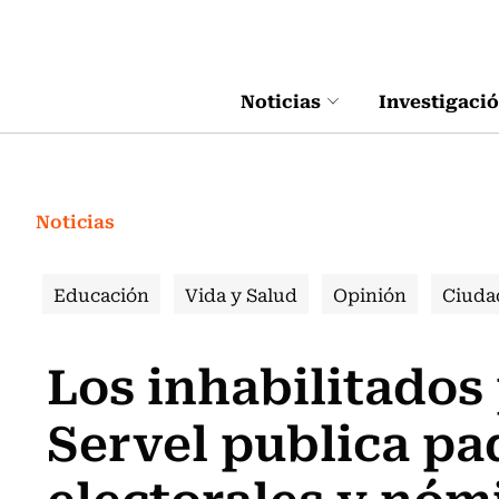
Click acá para ir directamente al contenido
Noticias
Investigaci
Noticias
Educación
Vida y Salud
Opinión
Ciuda
Los inhabilitados 
Servel publica p
electorales y nóm