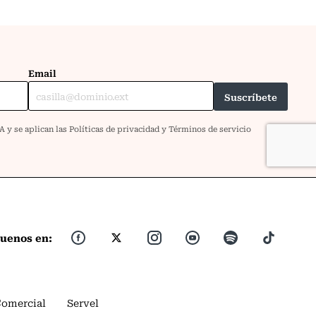
guenos en:
Comercial
Servel