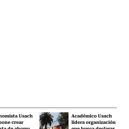
nomista Usach
Académico Usach
pone crear
lidera organización
nta de ahorro
que busca declarar