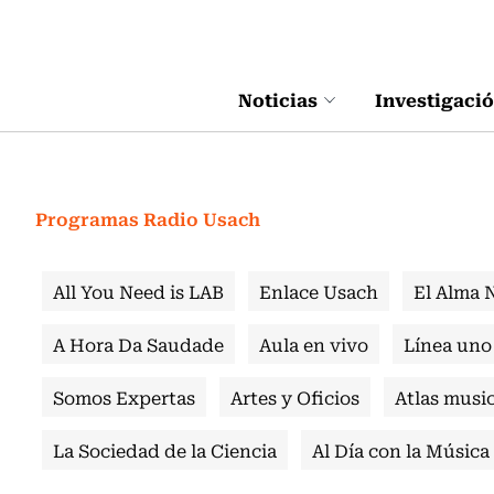
Click acá para ir directamente al contenido
Noticias
Investigaci
Programas Radio Usach
All You Need is LAB
Enlace Usach
El Alma 
A Hora Da Saudade
Aula en vivo
Línea uno
Somos Expertas
Artes y Oficios
Atlas music
La Sociedad de la Ciencia
Al Día con la Música