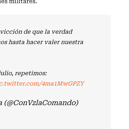
es militares.
nvicción de que la verdad
os hasta hacer valer nuestra
julio, repetimos:
c.twitter.com/4ma1MwGPZY
a (@ConVzlaComando)