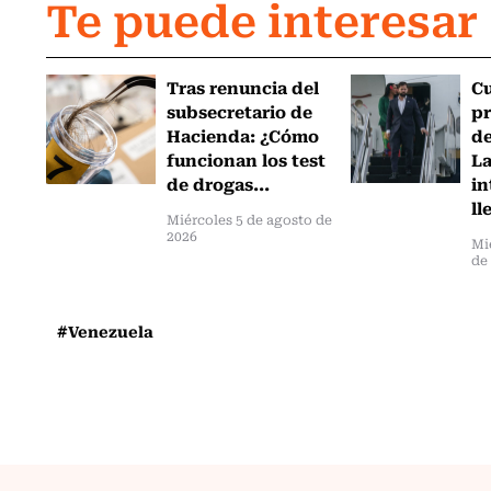
Te puede interesar
Tras renuncia del
C
subsecretario de
pr
Hacienda: ¿Cómo
de
funcionan los test
L
de drogas...
in
ll
Miércoles 5 de agosto de
2026
Mi
de
#Venezuela