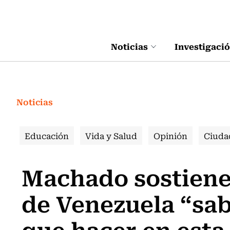
Click acá para ir directamente al contenido
Noticias
Investigaci
Noticias
Educación
Vida y Salud
Opinión
Ciuda
Machado sostiene 
de Venezuela “sab
que hacer en esta