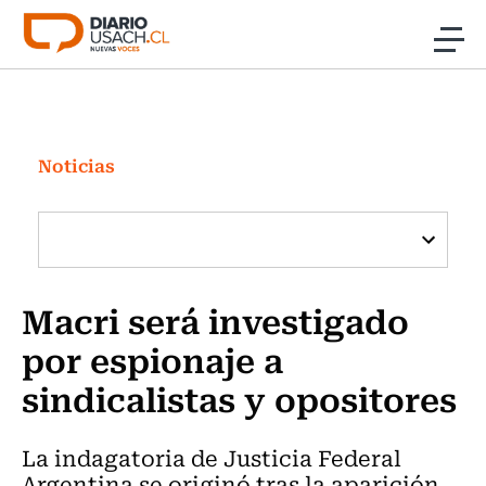
Click acá para ir directamente al contenido
Noticias
Investigación
Noticias
Cultura
Programas Radio y TV Usach
Macri será investigado
por espionaje a
sindicalistas y opositores
La indagatoria de Justicia Federal
Argentina se originó tras la aparición