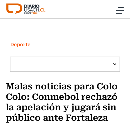
Click acá para ir directamente al contenido
Noticias
Investigación
Deporte
Cultura
Programas Radio y TV Usach
Malas noticias para Colo
Colo: Conmebol rechazó
la apelación y jugará sin
público ante Fortaleza