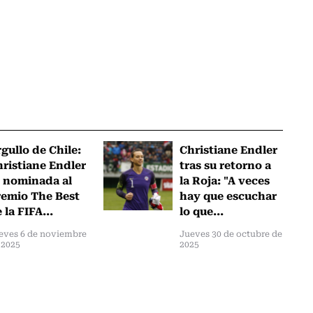
gullo de Chile:
Christiane Endler
ristiane Endler
tras su retorno a
 nominada al
la Roja: "A veces
emio The Best
hay que escuchar
 la FIFA...
lo que...
eves 6 de noviembre
Jueves 30 de octubre de
 2025
2025