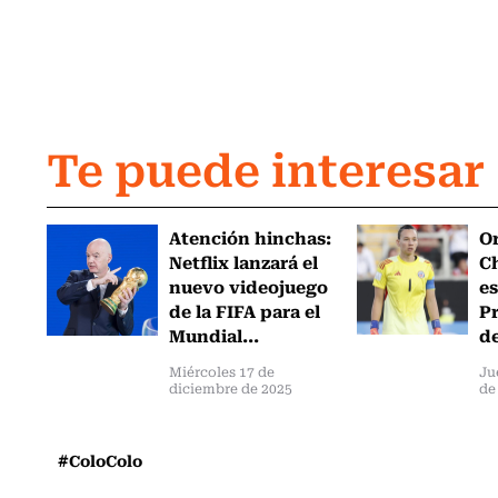
Te puede interesar
Atención hinchas:
Or
Netflix lanzará el
Ch
nuevo videojuego
es
de la FIFA para el
Pr
Mundial...
de
Miércoles 17 de
Ju
diciembre de 2025
de
#ColoColo