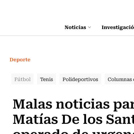
Click acá para ir directamente al contenido
Noticias
Investigaci
Deporte
Fútbol
Tenis
Polideportivos
Columnas 
Malas noticias pa
Matías De los San
operado de urgen