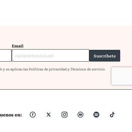
guenos en: