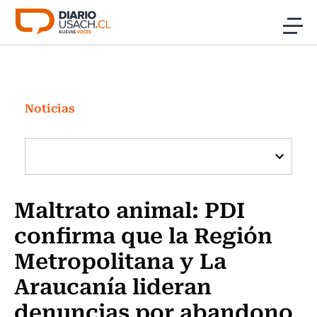
Click acá para ir directamente al contenido
Noticias
Investigación
Noticias
Cultura
Programas Radio y TV Usach
Maltrato animal: PDI
confirma que la Región
Metropolitana y La
Araucanía lideran
denuncias por abandono