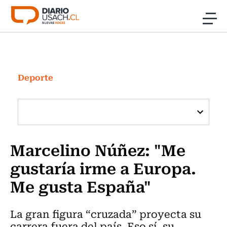
Click acá para ir directamente al contenido
Noticias
Investigación
Deporte
Cultura
Programas Radio y TV Usach
Marcelino Núñez: "Me
gustaría irme a Europa.
Me gusta España"
La gran figura “cruzada” proyecta su
carrera fuera del país. Eso sí, su