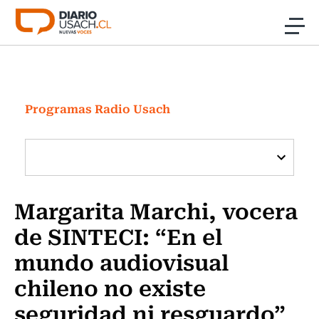
Click acá para ir directamente al contenido
Noticias
Investigación
Programas Radio Usach
Cultura
Programas Radio y TV Usach
Margarita Marchi, vocera
de SINTECI: “En el
mundo audiovisual
chileno no existe
seguridad ni resguardo”