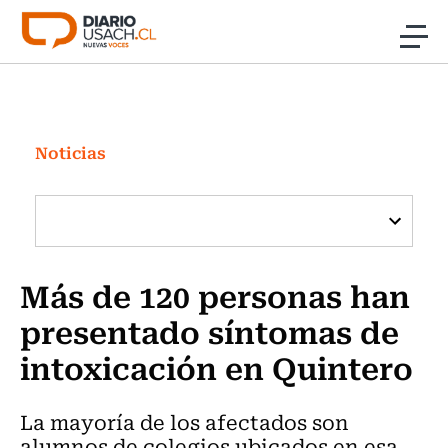
Click acá para ir directamente al contenido
Noticias
Investigación
Noticias
Cultura
Programas Radio y TV Usach
Más de 120 personas han
presentado síntomas de
intoxicación en Quintero
La mayoría de los afectados son
alumnos de colegios ubicados en esa