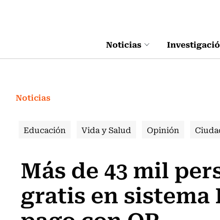
Click acá para ir directamente al contenido
Noticias
Investigaci
Noticias
Educación
Vida y Salud
Opinión
Ciuda
Más de 43 mil per
gratis en sistema
pago con QR