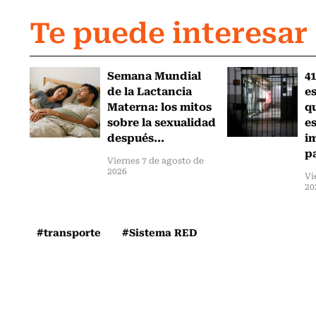
Te puede interesar
Semana Mundial
41
de la Lactancia
es
Materna: los mitos
q
sobre la sexualidad
e
después...
i
pa
Viernes 7 de agosto de
2026
Vi
20
#transporte
#Sistema RED