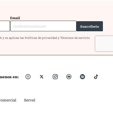
guenos en:
Comercial
Servel