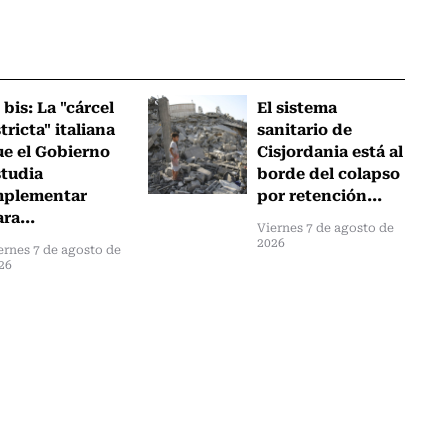
 bis: La "cárcel
El sistema
tricta" italiana
sanitario de
ue el Gobierno
Cisjordania está al
studia
borde del colapso
mplementar
por retención...
ra...
Viernes 7 de agosto de
2026
ernes 7 de agosto de
26