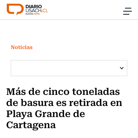
Click acá para ir directamente al contenido
Noticias
Investigación
Noticias
Cultura
Programas Radio y TV Usach
Más de cinco toneladas
de basura es retirada en
Playa Grande de
Cartagena