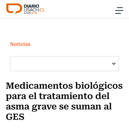
Click acá para ir directamente al contenido
Noticias
Investigación
Noticias
Cultura
Programas Radio y TV Usach
Medicamentos biológicos
para el tratamiento del
asma grave se suman al
GES