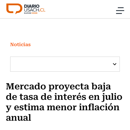
Click acá para ir directamente al contenido
Noticias
Investigación
Noticias
Cultura
Programas Radio y TV Usach
Mercado proyecta baja
de tasa de interés en julio
y estima menor inflación
anual