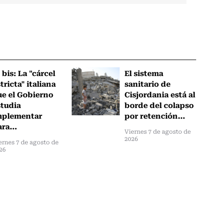
 bis: La "cárcel
El sistema
tricta" italiana
sanitario de
ue el Gobierno
Cisjordania está al
studia
borde del colapso
mplementar
por retención...
ra...
Viernes 7 de agosto de
2026
ernes 7 de agosto de
26