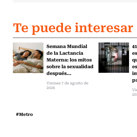
Te puede interesar
Semana Mundial
41
de la Lactancia
es
Materna: los mitos
q
sobre la sexualidad
e
después...
i
pa
Viernes 7 de agosto de
2026
Vi
20
#Metro