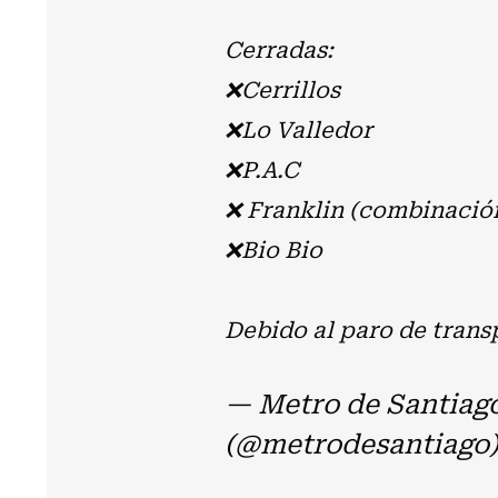
Cerradas:
❌Cerrillos
❌Lo Valledor
❌P.A.C
❌ Franklin (combinació
❌Bio Bio
Debido al paro de trans
— Metro de Santiag
(@metrodesantiago