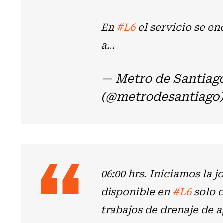
En
#L6
el servicio se e
a…
— Metro de Santiag
(@metrodesantiago
06:00 hrs. Iniciamos la 
disponible en
#L6
solo 
trabajos de drenaje de a