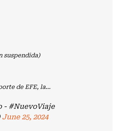
n suspendida)
porte de EFE, la…
o - #NuevoViaje
)
June 25, 2024