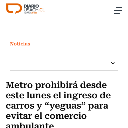
Click acá para ir directamente al contenido
Noticias
Investigación
Noticias
Cultura
Programas Radio y TV Usach
Metro prohibirá desde
este lunes el ingreso de
carros y “yeguas” para
evitar el comercio
ambulante