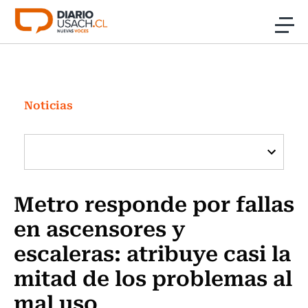
Click acá para ir directamente al contenido
Noticias
Investigación
Noticias
Cultura
Programas Radio y TV Usach
Metro responde por fallas
en ascensores y
escaleras: atribuye casi la
mitad de los problemas al
mal uso