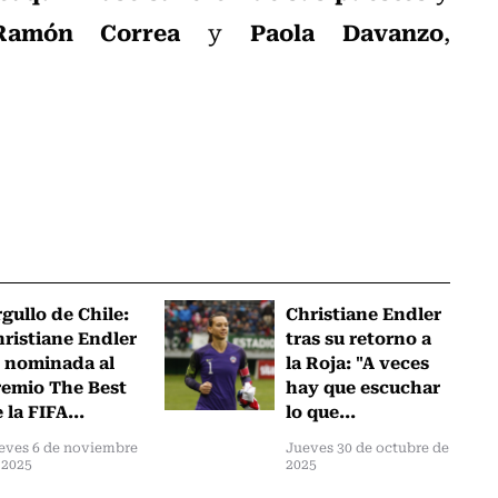
Ramón Correa
Paola Davanzo
y
,
gullo de Chile:
Christiane Endler
ristiane Endler
tras su retorno a
 nominada al
la Roja: "A veces
emio The Best
hay que escuchar
 la FIFA...
lo que...
eves 6 de noviembre
Jueves 30 de octubre de
 2025
2025