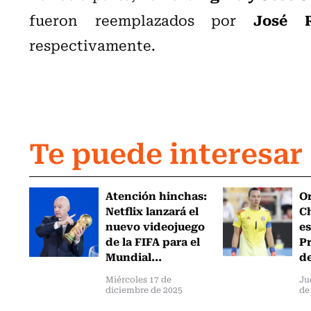
José 
fueron reemplazados por
respectivamente.
Te puede interesar
Atención hinchas:
Or
Netflix lanzará el
Ch
nuevo videojuego
es
de la FIFA para el
Pr
Mundial...
de
Miércoles 17 de
Ju
diciembre de 2025
de