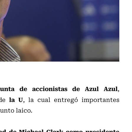
unta de accionistas de Azul Azul
,
la U
 de
, la cual entregó importantes
unto laico.
dad de Michael Clark como presidente