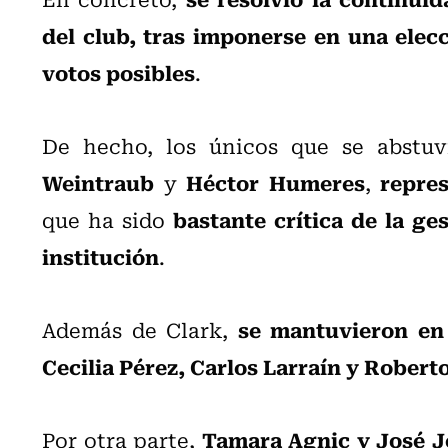
del club, tras imponerse en una elec
votos posibles
.
De hecho, los únicos que se abstu
Weintraub
Héctor Humeres
repre
y
,
bastante crítica de la ge
que ha sido
institución
.
se mantuvieron en
Además de Clark,
Cecilia Pérez, Carlos Larraín y Rober
Tamara Agnic y José J
Por otra parte,