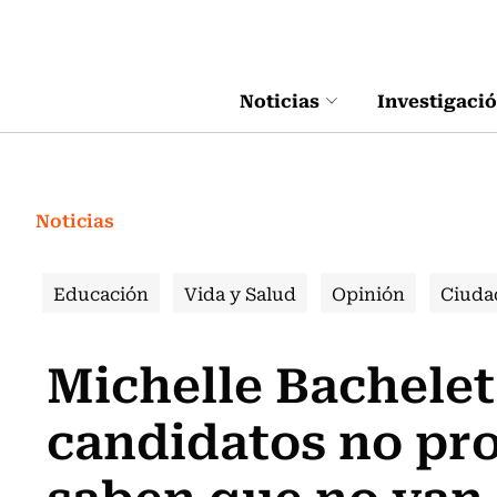
Click acá para ir directamente al contenido
Noticias
Investigaci
Noticias
Educación
Vida y Salud
Opinión
Ciuda
Michelle Bachelet
candidatos no pr
saben que no van 