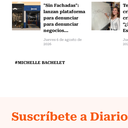
"Sin Fachadas":
T
lanzan plataforma
cr
para denunciar
cr
para denunciar
“¿
negocios...
Es
Jueves 6 de agosto de
Ju
2026
20
#MICHELLE BACHELET