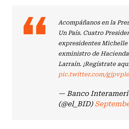
Acompáñanos en la Prese
Un País. Cuatro Presiden
expresidentes Michelle 
exministro de Hacienda y
Larraín. ¡Regístrate aqu
pic.twitter.com/gjpvpl
— Banco Interameri
(@el_BID)
September