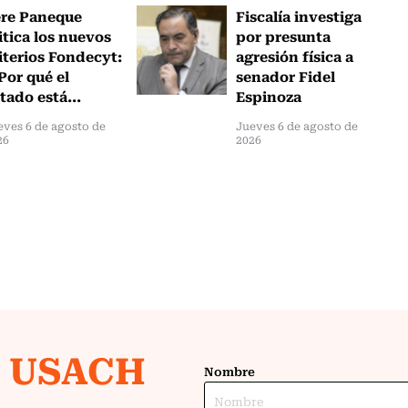
ere Paneque
Fiscalía investiga
itica los nuevos
por presunta
iterios Fondecyt:
agresión física a
Por qué el
senador Fidel
tado está...
Espinoza
eves 6 de agosto de
Jueves 6 de agosto de
26
2026