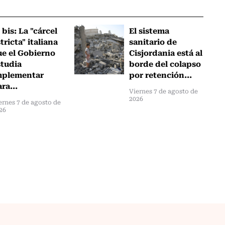
 bis: La "cárcel
El sistema
tricta" italiana
sanitario de
ue el Gobierno
Cisjordania está al
studia
borde del colapso
mplementar
por retención...
ra...
Viernes 7 de agosto de
2026
ernes 7 de agosto de
26