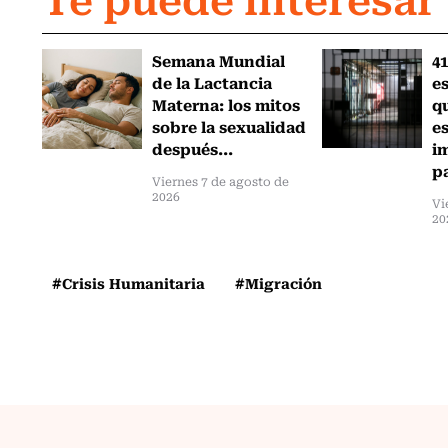
Semana Mundial
41
de la Lactancia
es
Materna: los mitos
q
sobre la sexualidad
e
después...
i
pa
Viernes 7 de agosto de
2026
Vi
20
#Crisis Humanitaria
#Migración