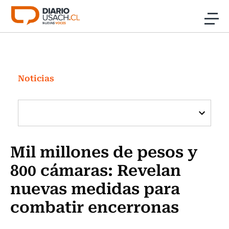
Click acá para ir directamente al contenido
Noticias
Investigación
Noticias
Cultura
Programas Radio y TV Usach
Mil millones de pesos y
800 cámaras: Revelan
nuevas medidas para
combatir encerronas