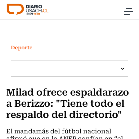
Click acá para ir directamente al contenido
Noticias
Investigación
Deporte
Cultura
Programas Radio y TV Usach
Milad ofrece espaldarazo
a Berizzo: "Tiene todo el
respaldo del directorio"
El mandamás del fútbol nacional
afirmó que en la ANFP confían en “el