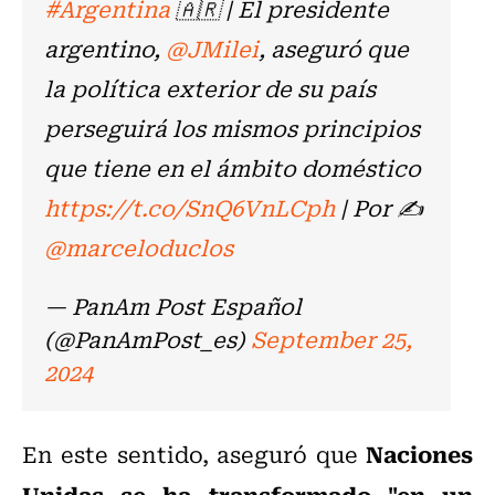
#Argentina
🇦🇷 | El presidente
argentino,
@JMilei
, aseguró que
la política exterior de su país
perseguirá los mismos principios
que tiene en el ámbito doméstico
https://t.co/SnQ6VnLCph
| Por ✍️
@marceloduclos
— PanAm Post Español
(@PanAmPost_es)
September 25,
2024
Naciones
En este sentido, aseguró que
Unidas se ha transformado "en un