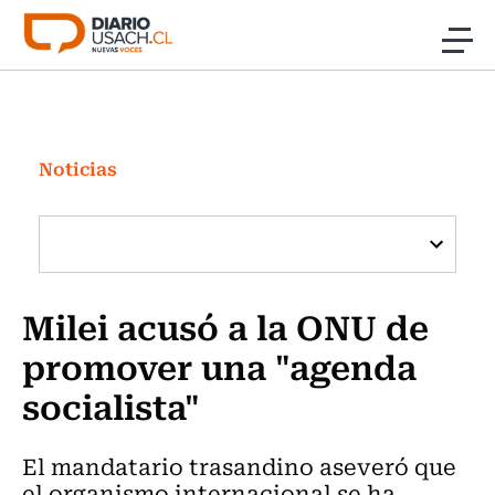
Click acá para ir directamente al contenido
Noticias
Investigación
Noticias
Cultura
Programas Radio y TV Usach
Milei acusó a la ONU de
promover una "agenda
socialista"
El mandatario trasandino aseveró que
el organismo internacional se ha