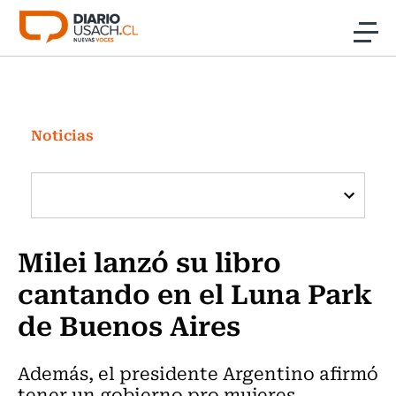
Click acá para ir directamente al contenido
Noticias
Investigación
Noticias
Cultura
Programas Radio y TV Usach
Milei lanzó su libro
cantando en el Luna Park
de Buenos Aires
Además, el presidente Argentino afirmó
tener un gobierno pro mujeres.