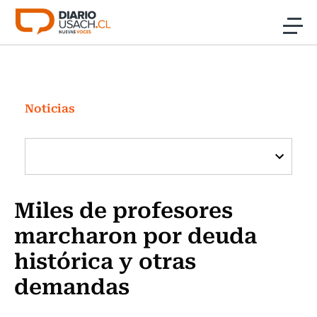
Click acá para ir directamente al contenido
Noticias
Investigación
Noticias
Cultura
Programas Radio y TV Usach
Miles de profesores
marcharon por deuda
histórica y otras
demandas