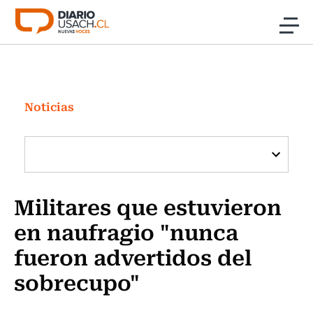
Click acá para ir directamente al contenido
Noticias
Investigación
Noticias
Cultura
Programas Radio y TV Usach
Militares que estuvieron
en naufragio "nunca
fueron advertidos del
sobrecupo"