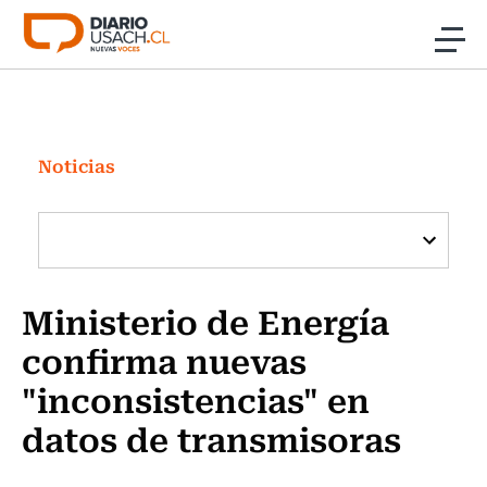
Click acá para ir directamente al contenido
Noticias
Investigación
Noticias
Cultura
Programas Radio y TV Usach
Ministerio de Energía
confirma nuevas
"inconsistencias" en
datos de transmisoras