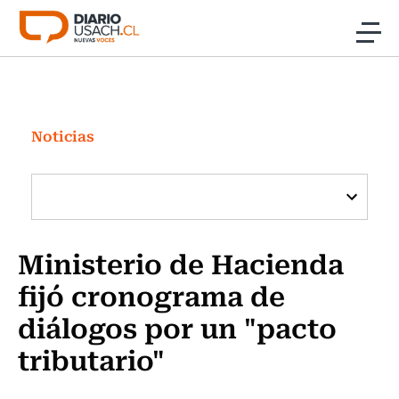
Click acá para ir directamente al contenido
Noticias
Investigación
Noticias
Cultura
Programas Radio y TV Usach
Ministerio de Hacienda
fijó cronograma de
diálogos por un "pacto
tributario"