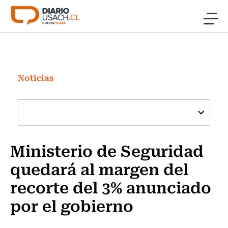
Click acá para ir directamente al contenido
Noticias
Investigación
Noticias
Cultura
Programas Radio y TV Usach
Ministerio de Seguridad
quedará al margen del
recorte del 3% anunciado
por el gobierno