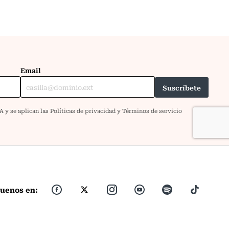
guenos en: