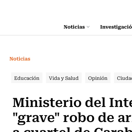
Click acá para ir directamente al contenido
Noticias
Investigaci
Noticias
Educación
Vida y Salud
Opinión
Ciuda
Ministerio del Int
"grave" robo de a
a cuartel de Cara