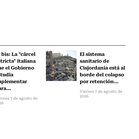
 bis: La "cárcel
El sistema
tricta" italiana
sanitario de
ue el Gobierno
Cisjordania está al
studia
borde del colapso
mplementar
por retención...
ra...
Viernes 7 de agosto de
2026
ernes 7 de agosto de
26