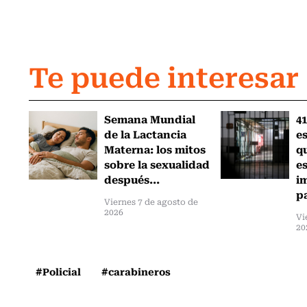
Te puede interesar
Semana Mundial
41
de la Lactancia
es
Materna: los mitos
q
sobre la sexualidad
e
después...
i
pa
Viernes 7 de agosto de
2026
Vi
20
#Policial
#carabineros