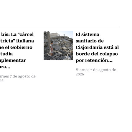
 bis: La "cárcel
El sistema
tricta" italiana
sanitario de
ue el Gobierno
Cisjordania está al
studia
borde del colapso
mplementar
por retención...
ra...
Viernes 7 de agosto de
2026
ernes 7 de agosto de
26