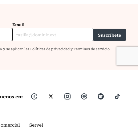
guenos en:
Comercial
Servel