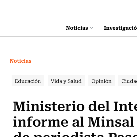
Click acá para ir directamente al contenido
Noticias
Investigaci
Noticias
Educación
Vida y Salud
Opinión
Ciuda
Ministerio del Int
informe al Minsal
de periodista Pas