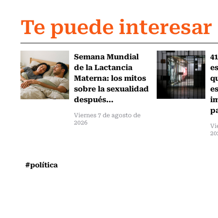
Te puede interesar
Semana Mundial
41
de la Lactancia
es
Materna: los mitos
q
sobre la sexualidad
e
después...
i
pa
Viernes 7 de agosto de
2026
Vi
20
#política