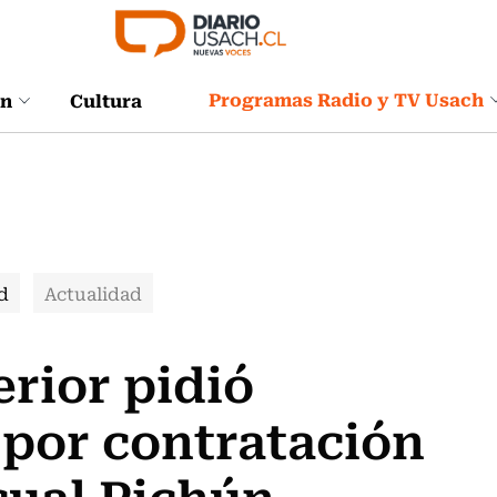
Programas Radio y TV Usach
ón
Cultura
d
Actualidad
erior pidió
 por contratación
cual Pichún