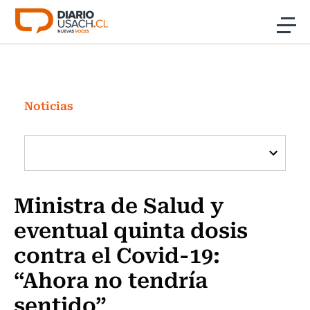
Click acá para ir directamente al contenido
Noticias
Investigación
Noticias
Cultura
Programas Radio y TV Usach
Ministra de Salud y
eventual quinta dosis
contra el Covid-19:
“Ahora no tendría
sentido”