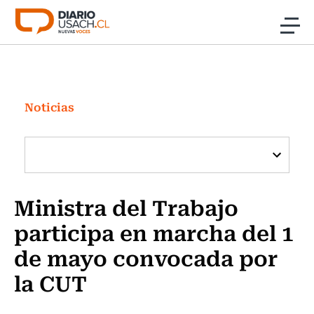
Click acá para ir directamente al contenido
Noticias
Investigación
Noticias
Cultura
Programas Radio y TV Usach
Ministra del Trabajo
participa en marcha del 1
de mayo convocada por
la CUT