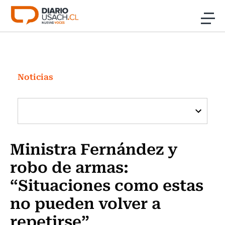
Click acá para ir directamente al contenido
Noticias
Investigación
Noticias
Cultura
Programas Radio y TV Usach
Ministra Fernández y
robo de armas:
“Situaciones como estas
no pueden volver a
repetirse”