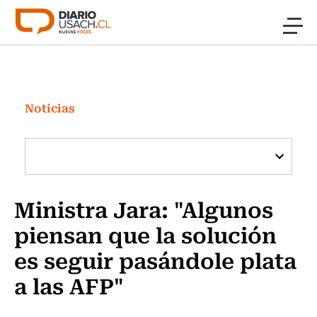
Click acá para ir directamente al contenido
Noticias
Investigación
Noticias
Cultura
Programas Radio y TV Usach
Ministra Jara: "Algunos
piensan que la solución
es seguir pasándole plata
a las AFP"