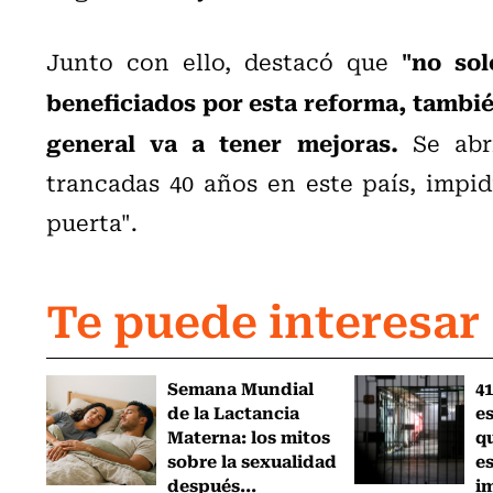
"no so
Junto con ello, destacó que
beneficiados por esta reforma, también
general va a tener mejoras.
Se abri
trancadas 40 años en este país, impid
puerta".
Te puede interesar
Semana Mundial
41
de la Lactancia
es
Materna: los mitos
q
sobre la sexualidad
e
después...
i