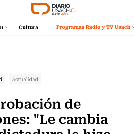
Programas Radio y TV Usach
ón
Cultura
d
Actualidad
probación de
ones: "Le cambia
 dictadura le hizo