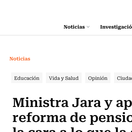
Click acá para ir directamente al contenido
Noticias
Investigaci
Noticias
Educación
Vida y Salud
Opinión
Ciuda
Ministra Jara y a
reforma de pensi
la cara a lo que la