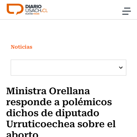
Click acá para ir directamente al contenido
Noticias
Investigación
Noticias
Cultura
Programas Radio y TV Usach
Ministra Orellana
responde a polémicos
dichos de diputado
Urruticoechea sobre el
aborto