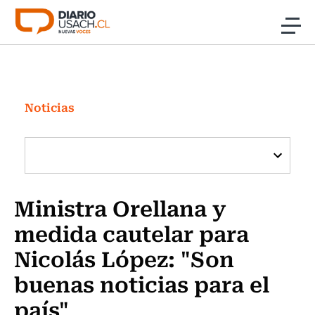
Click acá para ir directamente al contenido
Noticias
Investigación
Noticias
Cultura
Programas Radio y TV Usach
Ministra Orellana y
medida cautelar para
Nicolás López: "Son
buenas noticias para el
país"