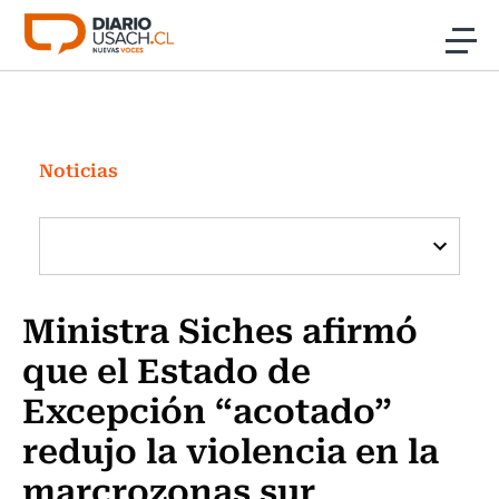
Click acá para ir directamente al contenido
Noticias
Investigación
Noticias
Cultura
Programas Radio y TV Usach
Ministra Siches afirmó
que el Estado de
Excepción “acotado”
redujo la violencia en la
marcrozonas sur