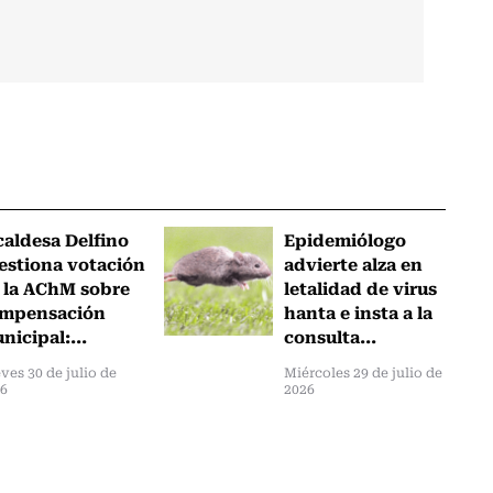
caldesa Delfino
Epidemiólogo
estiona votación
advierte alza en
 la AChM sobre
letalidad de virus
mpensación
hanta e insta a la
nicipal:...
consulta...
ves 30 de julio de
Miércoles 29 de julio de
6
2026