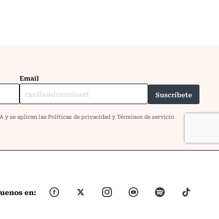
guenos en: