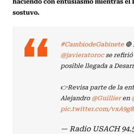
haciendo con entusiasmo mientras el P
sostuvo.
#CambiodeGabinete
🔴 
@javieratoroc
se refiri
posible llegada a Desarr
👉Revisa parte de la en
Alejandro
@Guillier
en
pic.twitter.com/vxA9g
— Radio USACH 94.