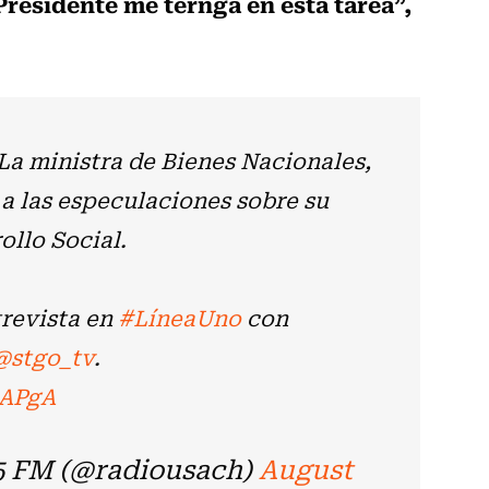
residente me ternga en esta tarea”,
La ministra de Bienes Nacionales,
ó a las especulaciones sobre su
ollo Social.
trevista en
#LíneaUno
con
@stgo_tv
.
8APgA
5 FM (@radiousach)
August