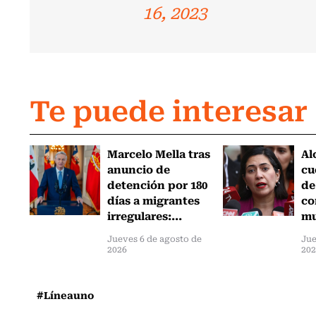
16, 2023
Te puede interesar
Marcelo Mella tras
Al
anuncio de
cu
detención por 180
de
días a migrantes
co
irregulares:...
mu
Jueves 6 de agosto de
Jue
2026
202
#Líneauno