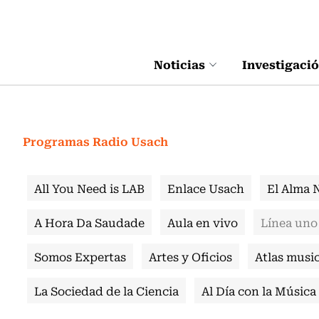
Click acá para ir directamente al contenido
Noticias
Investigaci
Programas Radio Usach
All You Need is LAB
Enlace Usach
El Alma 
A Hora Da Saudade
Aula en vivo
Línea uno
Somos Expertas
Artes y Oficios
Atlas music
La Sociedad de la Ciencia
Al Día con la Música