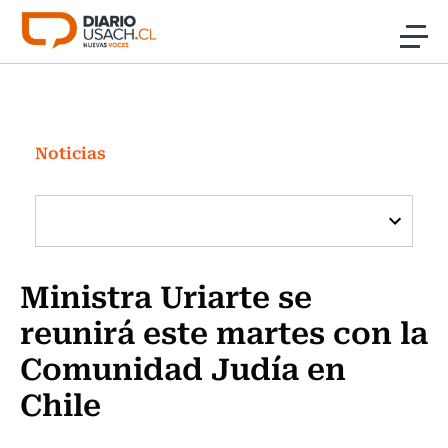
Click acá para ir directamente al contenido
Noticias
Investigación
Noticias
Cultura
Programas Radio y TV Usach
Ministra Uriarte se
reunirá este martes con la
Comunidad Judía en
Chile