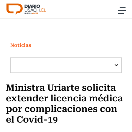
Click acá para ir directamente al contenido
Noticias
Investigación
Noticias
Cultura
Programas Radio y TV Usach
Ministra Uriarte solicita
extender licencia médica
por complicaciones con
el Covid-19