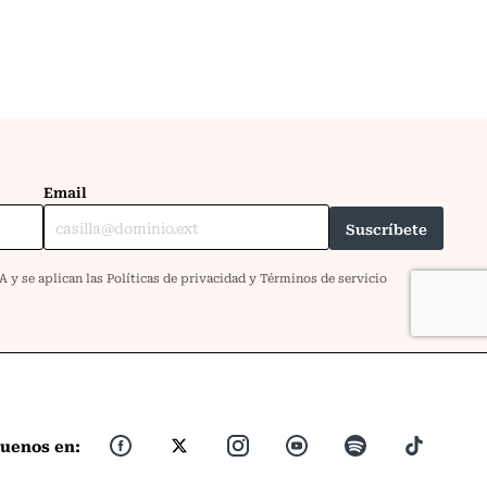
guenos en: