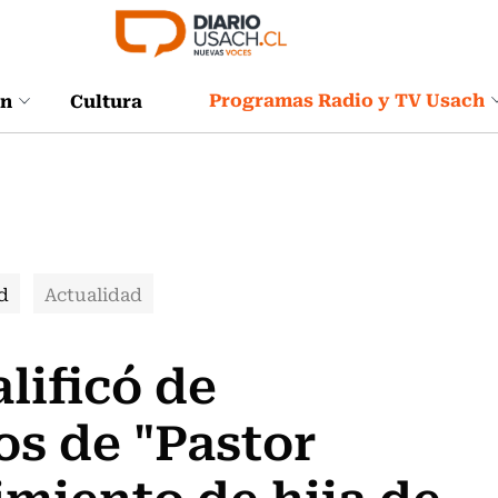
Programas Radio y TV Usach
ón
Cultura
d
Actualidad
alificó de
os de "Pastor
imiento de hija de