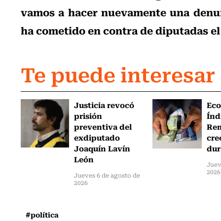
vamos a hacer nuevamente una denunc
ha cometido en contra de diputadas el
Te puede interesar
Justicia revocó
Eco
prisión
Índ
preventiva del
Re
exdiputado
cre
Joaquín Lavín
dur
León
Juev
2026
Jueves 6 de agosto de
2026
#política