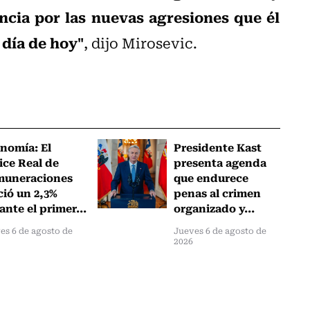
ia por las nuevas agresiones que él
 día de hoy"
, dijo Mirosevic.
nomía: El
Presidente Kast
ice Real de
presenta agenda
muneraciones
que endurece
ció un 2,3%
penas al crimen
ante el primer...
organizado y...
es 6 de agosto de
Jueves 6 de agosto de
2026