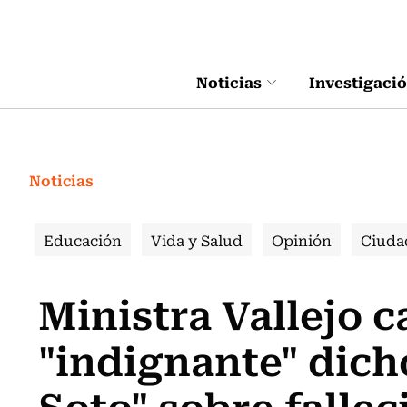
Click acá para ir directamente al contenido
Noticias
Investigaci
Noticias
Educación
Vida y Salud
Opinión
Ciuda
Ministra Vallejo c
"indignante" dich
Soto" sobre fallec