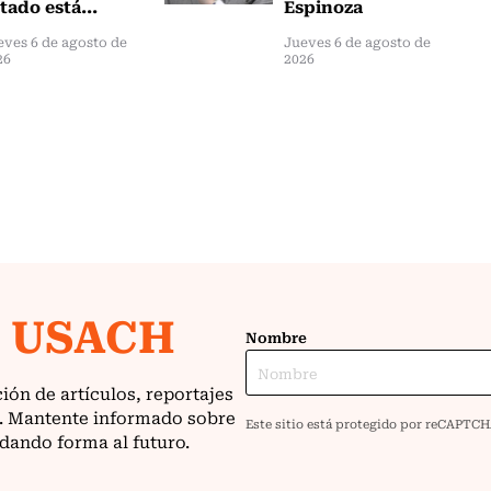
tado está...
Espinoza
eves 6 de agosto de
Jueves 6 de agosto de
26
2026