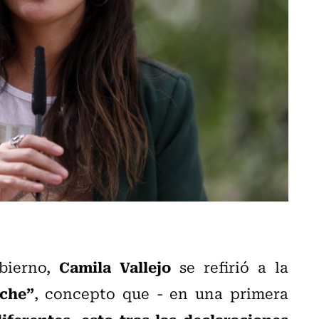
Camila Vallejo
bierno,
se refirió a la
uche”
, concepto que - en una primera
iferentes, esto tras las declaraciones