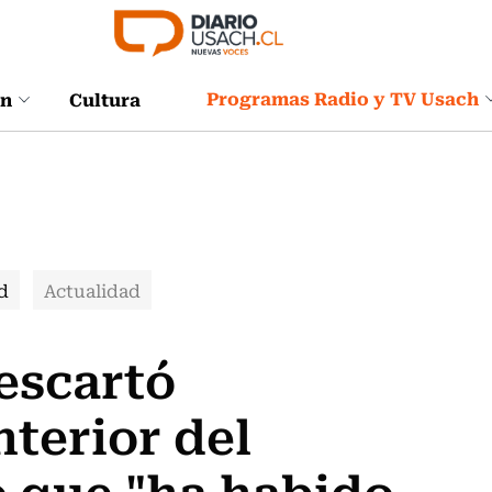
Programas Radio y TV Usach
ón
Cultura
d
Actualidad
descartó
nterior del
ó que "ha habido