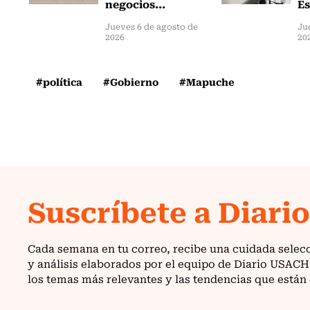
negocios...
Es
Jueves 6 de agosto de
Ju
2026
20
#política
#Gobierno
#Mapuche